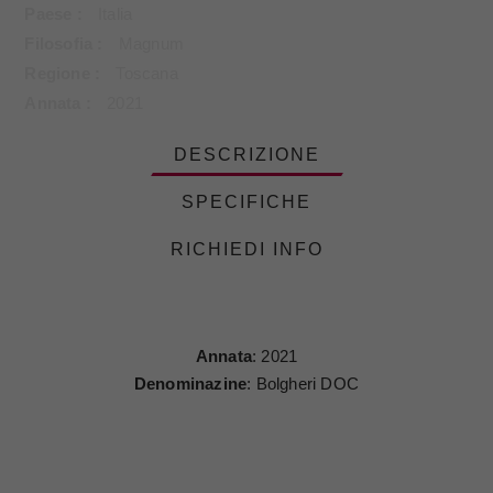
Paese
Italia
Filosofia
Magnum
Regione
Toscana
Annata
2021
DESCRIZIONE
SPECIFICHE
RICHIEDI INFO
Annata
: 2021
Denominazine
: Bolgheri DOC