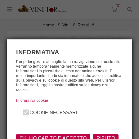
0
Home
/
Vini
/
Rossi
/
Adeo MAGNUM Bolgheri 2021 Campo alla Sughera
INFORMATIVA
Per poter gestire al meglio la tua navigazione su questo sito
verranno temporaneamente memorizzate alcune
AL MOMENTO NON DISPONIBILE
informazioni in piccoli file di testo denominati
cookie
. È
molto importante che tu sia informato e che accetti la politica
sulla privacy e sui cookie di questo sito Web. Per ulteriori
informazioni, leggi la nostra politica sulla privacy e sui
cookie.
Informativa cookie
COOKIE NECESSARI
OK, HO CAPITO E ACCETTO
RIFUTO